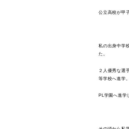
公立高校が甲
私の出身中学
た。
２人優秀な選
等学校へ進学
PL学園へ進
その頃から私