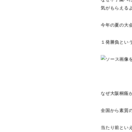
気がもらえる
今年の夏の大
１発勝負とい
なぜ大阪桐蔭
全国から素質
当たり前とい