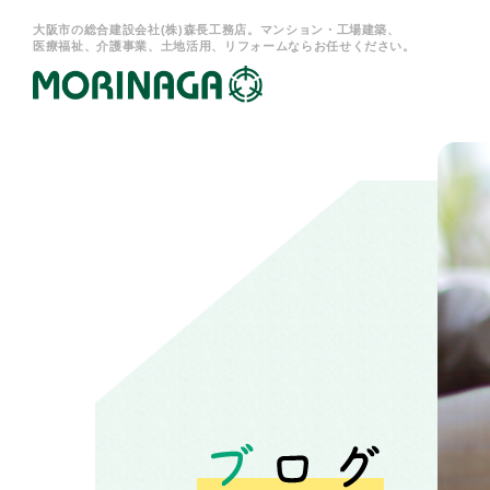
大阪市の総合建設会社(株)森長工務店。マンション・工場建築、
医療福祉、介護事業、土地活用、リフォームならお任せください。