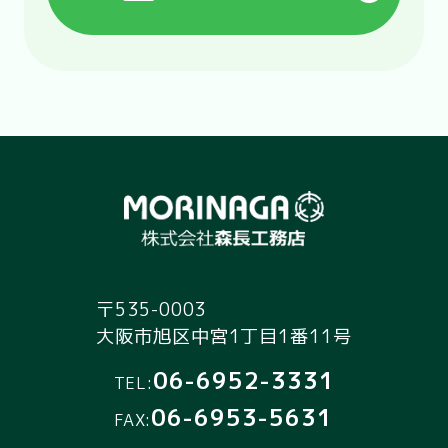
募集職種
建築施工管理職（民間・
公共ともに様々な用途の
【募集要項】
建物です）
募集職種
建築施工管理職（民間・
応募資格
2028年3月大学もしくは
公共ともに様々な用途の
専門学校卒業見込みの方
建物です）
募集区分
正社員
応募資格
建築施工管理のご経験者
勤務地
本社および現場事務所
募集区分
正社員
（主に京阪神エリア）
勤務地
本社および現場事務所
勤務時間
8:00～17:00（実働7時
〒535-0003
（主に京阪神エリア）
間40分/休憩80分）
大阪市旭区中宮1丁目1番11号
勤務時間
8:00～17:00（実働7時
休暇
月3回土曜、日曜、祝日
06-6952-3331
間40分/休憩80分）
TEL:
（25年度：年間休日115
06-6953-5631
休暇
月3回土曜、日曜、祝日
FAX:
日）、年末年始/夏季/冬