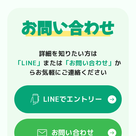
の助けが必要となります。もちろん、ビ
が、だからといってそれが当たり前のこ
ジネスパートナーの方々には金銭をお支
とと捉えていては良い協力関係は築けま
お問い合わせ
払いして仕事をしていただくわけです
せん。
が、だからといってそれが当たり前のこ
ビジネスライクなドライな関係ではな
とと捉えていては良い協力関係は築けま
く、対等で信頼しあった温かみのある人
せん。
詳細を知りたい方は
間関係が無くてはなりません。助けてい
ビジネスライクなドライな関係ではな
「LINE」
または
「お問い合わせ」
か
ただいていることを自覚した感謝の気持
く、対等で信頼しあった温かみのある人
らお気軽にご連絡ください
ち。何よりも自分自身が誠実に仕事に向
間関係が無くてはなりません。助けてい
き合う姿勢が必要となります。
ただいていることを自覚した感謝の気持
『応援される人』。これが私たちの仕事
LINEでエントリー
ち。何よりも自分自身が誠実に仕事に向
観です。
き合う姿勢が必要となります。
『応援される人』。これが私たちの仕事
観です。
お問い合わせ
【募集要項】